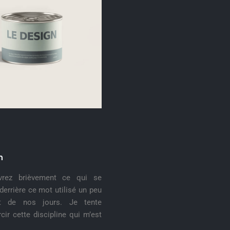
n
vrez brièvement ce qui se
derrière ce mot utilisé un peu
ut de nos jours. Je tente
rcir cette discipline qui m’est