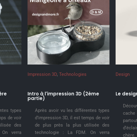
Impression 3D
,
Technologies
Design
ère
Intro à l'impression 3D (2ème
Le desig
partie)
Décou
entes types
Après avoir vu les différentes types
cache 
mps de voir
d’impression 3D, il est temps de voir
parto
ilisée des
de plus près la plus utilisée des
d’éclai
 On verra
technologie : La FDM. On verra
chère.