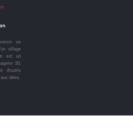
es
ion
ncevoir un
’un village
ion est un
magerie 3D,
t d’outils
 aux idées.