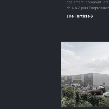
également comment crér
de A à Z pour l’impression
Lire l'article