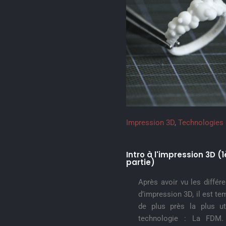
Impression 3D
,
Technologies
Intro à l'impression 3D (1
partie)
Après avoir vu les différ
d’impression 3D, il est te
de plus près la plus ut
technologie : La FDM.