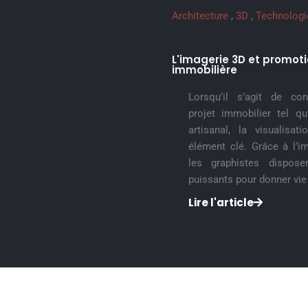
Architecture
,
3D
,
Technologi
L'imagerie 3D et promot
immobilière
Lorsqu’il s’agit de co
projet immobilier tel qu
artisanal, la visualisat
élément clé. Grâce à l’i
les graphistes disposen
puissants pour donner vie
Lire l'article