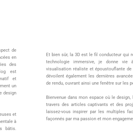
spect de
Et bien sûr, la 3D est le fil conducteur qui
ancées en
technologie immersive, je donne vie 
dies des
visualisation réaliste et époustouflante de
blog est
dévoilent également les dernières avancé
atif et
de rendu, ouvrant ainsi une fenêtre sur les po
ement un
e design
Bienvenue dans mon espace où le design, l’
travers des articles captivants et des pro
laissez-vous inspirer par les multiples f
ieuses et
façonnés par ma passion et mon engagement
mentale à
s bâtis.