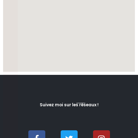
Suivez moi sur les réseaux !
F
T
I