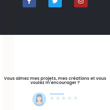
a
w
n
c
i
s
e
t
t
b
t
a
o
e
g
o
r
r
k
a
-
m
f
Vous aimez mes projets, mes créations et vous
voulez m'encourager ?