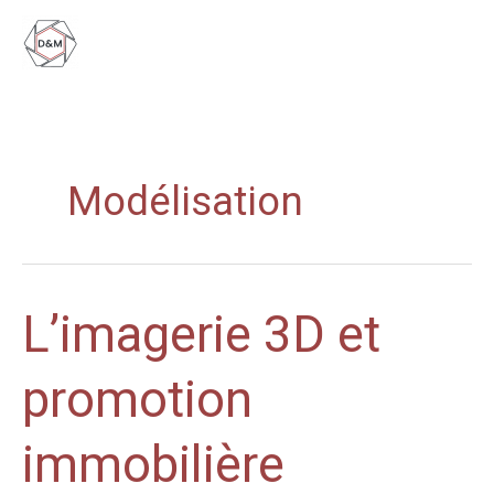
Aller
au
contenu
Modélisation
L’imagerie
L’imagerie 3D et
3D
et
promotion
promotion
immobilière
immobilière